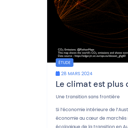
ÉTUDE
28 MARS 2024
Le climat est plus
Une transition sans frontière
Si l’économie intérieure de l’Au
économie au cœur de marchés int
écologique de la transition en Au